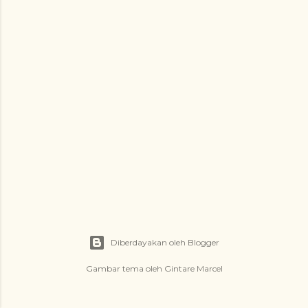
g
a
n
Diberdayakan oleh Blogger
Gambar tema oleh
Gintare Marcel