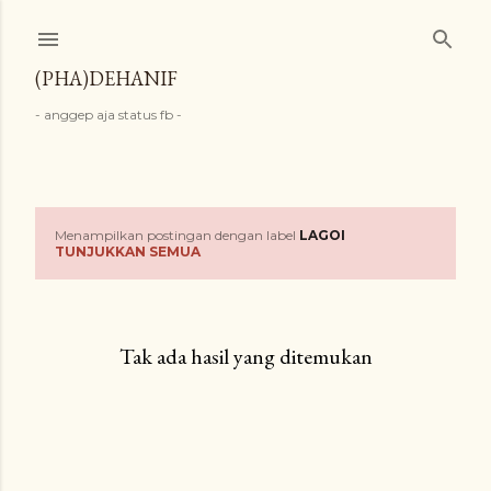
Langsung ke konten utama
(PHA)DEHANIF
- anggep aja status fb -
Menampilkan postingan dengan label
LAGOI
P
TUNJUKKAN SEMUA
o
s
Tak ada hasil yang ditemukan
t
i
n