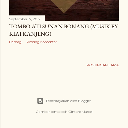
g
a
September 17, 2017
n
TOMBO ATI SUNAN BONANG (MUSIK BY
KIAI KANJENG)
Berbagi
Posting Komentar
POSTINGAN LAMA
Diberdayakan oleh Blogger
Gambar tema oleh
Gintare Marcel