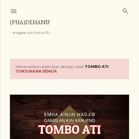
Langsung ke konten utama
(PHA)DEHANIF
- anggep aja status fb -
Menampilkan postingan dengan label
TOMBO ATI
P
TUNJUKKAN SEMUA
o
s
t
i
n