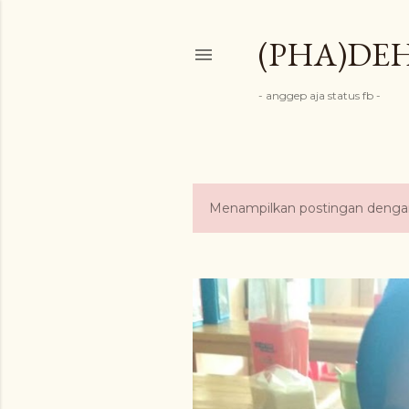
(PHA)DE
- anggep aja status fb -
Menampilkan postingan denga
P
o
s
t
i
n